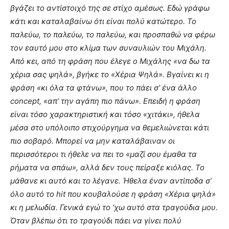
βγάζει το αντίστοιχό της σε στίχο αμέσως. Εδώ γράφω
κάτι και καταλαβαίνω ότι είναι πολύ κατώτερο. Το
παλεύω, το παλεύω, το παλεύω, και προσπαθώ να φέρω
τον εαυτό μου στο κλίμα των συναυλιών του Μιχάλη.
Από κει, από τη φράση που έλεγε ο Μιχάλης «να δω τα
χέρια σας ψηλά», βγήκε το «Χέρια Ψηλά». Βγαίνει κι η
φράση «κι όλα τα φτάνω», που το πάει σ’ ένα άλλο
concept, «απ’ την αγάπη πιο πάνω». Επειδή η φράση
είναι τόσο χαρακτηριστική και τόσο «χιτάκι», ήθελα
μέσα στο υπόλοιπο στιχούργημα να θεμελιώνεται κάτι
πιο σοβαρό. Μπορεί να μην καταλάβαιναν οι
περισσότεροι τι ήθελε να πει το «μαζί σου έμαθα τα
ρήματα να σπάω», αλλά δεν τους πείραξε κιόλας. Το
μάθανε κι αυτό και το λέγανε. Ήθελα έναν αντίποδα σ’
όλο αυτό το hit που κουβαλούσε η φράση «Χέρια ψηλά»
κι η μελωδία. Γενικά εγώ το ‘χω αυτό στα τραγούδια μου.
Όταν βλέπω ότι το τραγούδι πάει να γίνει πολύ