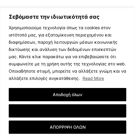
Σεβόμαστε την ιδιωτικότητά σας
Χρησιμοποιούμε τεχνολογία όπως τα cookies στον
ιστότοπό μας, για εξατομίκευση περιεχομένου και
διαφημίσεων, παροχή λειτουργιών μέσων κοινωνικής
ΕΛΛΗΝΙΚΗ ΜΟΥΣΙΚΗ
δικτύωσης και ανάλυση των δεδομένων επισκεπτών
TV SHOWS
μας. Κάντε κλικ παρακάτω για να επιβεβαιώσετε ότι
EVENTS
συμφωνείτε με τη χρήση αυτής της τεχνολογίας στο web.
ΘΕΑΤΡΟ
Οποιαδήποτε στιγμή, μπορείτε να αλλάξετε γνώμη και να
CINEMA
αλλάξετε επιλογές συγκατάθεσης.
Read More
ΔΙΑΓΩΝΙΣΜΟΙ
STOA CULTURA
Αποδοχή όλων
BRANDS
ΣΥΝΕΝΤΕΥΞΕΙΣ
Εμφάνιση Λεπτομερειών
ΑΠΟΡΡΙΨΗ ΟΛΩΝ
© 2023 music.net.cy, All Rights Reserved