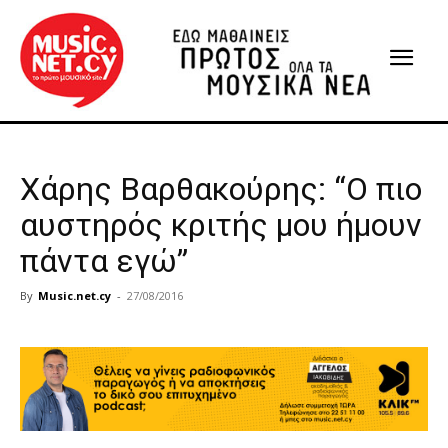
Χάρης Βαρθακούρης: “Ο πιο
αυστηρός κριτής μου ήμουν
πάντα εγώ”
By
Music.net.cy
-
27/08/2016