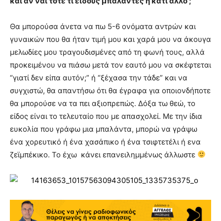
και αν ναι τότε τι είδους μπαλάντες ή κάτι άλλο ;
Θα μπορούσα άνετα να πω 5-6 ονόματα αντρών και
γυναικών που θα ήταν τιμή μου και χαρά μου να άκουγα
μελωδίες μου τραγουδισμένες από τη φωνή τους, αλλά
προκειμένου να πιάσω μετά τον εαυτό μου να σκέφτεται
“γιατί δεν είπα αυτόν;” ή “ξέχασα την τάδε” και να
συγχιστώ, θα απαντήσω ότι θα έγραφα για οποιονδήποτε
θα μπορούσε να τα πει αξιοπρεπώς. Δόξα τω θεώ, το
είδος είναι το τελευταίο που με απασχολεί. Με την ίδια
ευκολία που γράφω μια μπαλάντα, μπορώ να γράψω
ένα χορευτικό ή ένα χασάπικο ή ένα τσιφτετέλι ή ενα
ζεϊμπέκικο. Το έχω κάνει επανειλημμένως άλλωστε