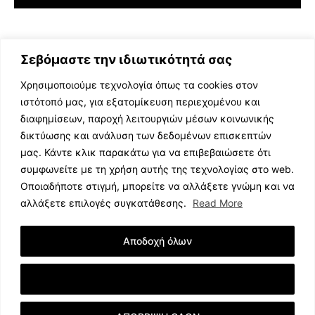
Σεβόμαστε την ιδιωτικότητά σας
Χρησιμοποιούμε τεχνολογία όπως τα cookies στον
ιστότοπό μας, για εξατομίκευση περιεχομένου και
διαφημίσεων, παροχή λειτουργιών μέσων κοινωνικής
ΕΛΛΗΝΙΚΗ ΜΟΥΣΙΚΗ
δικτύωσης και ανάλυση των δεδομένων επισκεπτών
TV SHOWS
μας. Κάντε κλικ παρακάτω για να επιβεβαιώσετε ότι
EVENTS
συμφωνείτε με τη χρήση αυτής της τεχνολογίας στο web.
ΘΕΑΤΡΟ
Οποιαδήποτε στιγμή, μπορείτε να αλλάξετε γνώμη και να
CINEMA
αλλάξετε επιλογές συγκατάθεσης.
Read More
ΔΙΑΓΩΝΙΣΜΟΙ
STOA CULTURA
Αποδοχή όλων
BRANDS
ΣΥΝΕΝΤΕΥΞΕΙΣ
Εμφάνιση Λεπτομερειών