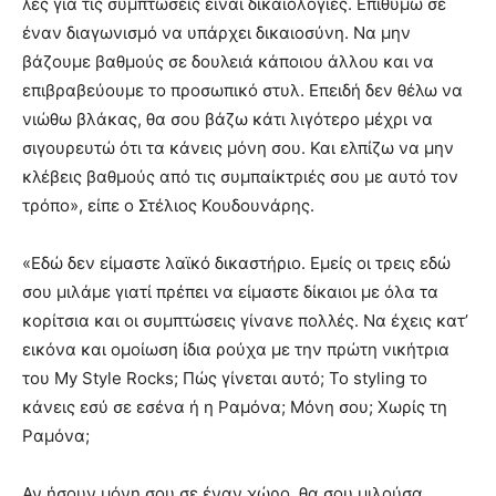
λες για τις συμπτώσεις είναι δικαιολογίες. Επιθυμώ σε
έναν διαγωνισμό να υπάρχει δικαιοσύνη. Να μην
βάζουμε βαθμούς σε δουλειά κάποιου άλλου και να
επιβραβεύουμε το προσωπικό στυλ. Επειδή δεν θέλω να
νιώθω βλάκας, θα σου βάζω κάτι λιγότερο μέχρι να
σιγουρευτώ ότι τα κάνεις μόνη σου. Και ελπίζω να μην
κλέβεις βαθμούς από τις συμπαίκτριές σου με αυτό τον
τρόπο», είπε ο Στέλιος Κουδουνάρης.
«Εδώ δεν είμαστε λαϊκό δικαστήριο. Εμείς οι τρεις εδώ
σου μιλάμε γιατί πρέπει να είμαστε δίκαιοι με όλα τα
κορίτσια και οι συμπτώσεις γίνανε πολλές. Να έχεις κατ’
εικόνα και ομοίωση ίδια ρούχα με την πρώτη νικήτρια
του My Style Rocks; Πώς γίνεται αυτό; Το styling το
κάνεις εσύ σε εσένα ή η Ραμόνα; Μόνη σου; Χωρίς τη
Ραμόνα;
Αν ήσουν μόνη σου σε έναν χώρο, θα σου μιλούσα