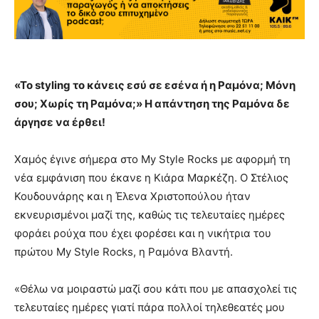
«Το styling το κάνεις εσύ σε εσένα ή η Ραμόνα; Μόνη
σου; Χωρίς τη Ραμόνα;» Η απάντηση της Ραμόνα δε
άργησε να έρθει!
Χαμός έγινε σήμερα στο My Style Rocks με αφορμή τη
νέα εμφάνιση που έκανε η Κιάρα Μαρκέζη. Ο Στέλιος
Κουδουνάρης και η Έλενα Χριστοπούλου ήταν
εκνευρισμένοι μαζί της, καθώς τις τελευταίες ημέρες
φοράει ρούχα που έχει φορέσει και η νικήτρια του
πρώτου My Style Rocks, η Ραμόνα Βλαντή.
«Θέλω να μοιραστώ μαζί σου κάτι που με απασχολεί τις
τελευταίες ημέρες γιατί πάρα πολλοί τηλεθεατές μου