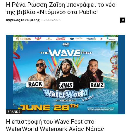
Η Ρένα Ρώσση-Ζαΐρη υπογράφει το νέο
της βιβλίο «Ντόμινο» στα Public!
Αγγελος Ιακωβιδης
-
26/06/2026
0
BRANDS
Η επιστροφή του Wave Fest στο
WaterWorld Waterpark Αγίας Νάπας