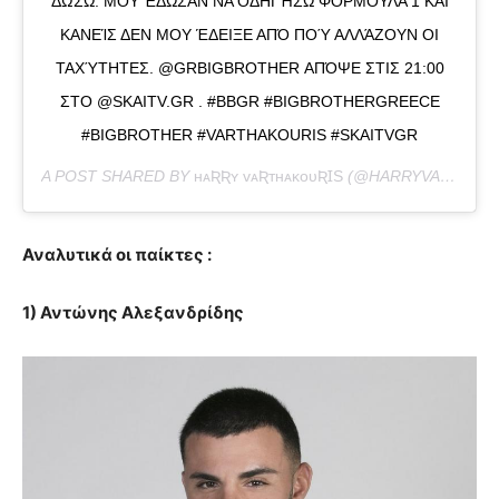
ΔΏΣΩ. ΜΟΥ ΈΔΩΣΑΝ ΝΑ ΟΔΗΓΉΣΩ ΦΌΡΜΟΥΛΑ 1 ΚΑΙ
ΚΑΝΕΊΣ ΔΕΝ ΜΟΥ ΈΔΕΙΞΕ ΑΠΌ ΠΟΎ ΑΛΛΆΖΟΥΝ ΟΙ
ΤΑΧΎΤΗΤΕΣ. @GRBIGBROTHER ΑΠΌΨΕ ΣΤΙΣ 21:00
ΣΤΟ @SKAITV.GR . #BBGR #BIGBROTHERGREECE
#BIGBROTHER #VARTHAKOURIS #SKAITVGR
A POST SHARED BY
ʜᴀƦƦʏ ᴠᴀƦᴛʜᴀᴋᴏᴜƦꞮЅ
(@HARRYVARTHAKOURIS) ON
Αναλυτικά οι παίκτες :
1) Αντώνης Αλεξανδρίδης