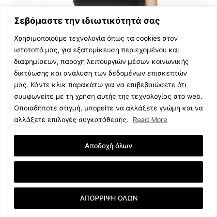
Σεβόμαστε την ιδιωτικότητά σας
Χρησιμοποιούμε τεχνολογία όπως τα cookies στον
ιστότοπό μας, για εξατομίκευση περιεχομένου και
διαφημίσεων, παροχή λειτουργιών μέσων κοινωνικής
δικτύωσης και ανάλυση των δεδομένων επισκεπτών
μας. Κάντε κλικ παρακάτω για να επιβεβαιώσετε ότι
συμφωνείτε με τη χρήση αυτής της τεχνολογίας στο web.
Οποιαδήποτε στιγμή, μπορείτε να αλλάξετε γνώμη και να
αλλάξετε επιλογές συγκατάθεσης.
Read More
«Δεν μου αρέσει να χάνω παιχνίδι!» Έτσι μας συστήθηκε
η… επαγγελματίας παίκτρια poker Χριστίνα Ορφανίδου.
Αποδοχή όλων
Είναι 35 ετών, προέρχεται από πολύτεκνη οικογένεια
και είναι ιδιαίτερα ανταγωνιστική. Μέσα στο σπίτι, αυτό
Εμφάνιση Λεπτομερειών
που θα εκνευρίσει τους άλλους συγκάτοικους είναι… η
ακαταστασία της!
ΑΠΟΡΡΙΨΗ ΟΛΩΝ
13) Νικόλας Παπαπαύλου