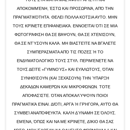
ΑΠΟΚΟΜΜΈΝΗ, ΈΣΤΩ ΚΑΙ ΠΡΟΣΩΡΙΝΆ, ΑΠΌ ΤΗΝ
ΠΡΑΓΜΑΤΙΚΌΤΗΤΑ. ΘΕΛΕΙ ΠΟΛΛΑ ΚΟΤΣΙΑ ΑΥΤΟ. ΜΗΝ
ΤΟΥΣ ΚΡΊΝΕΤΕ ΕΠΙΦΑΝΕΙΑΚΆ. ΕΝΝΟΕΊΤΑΙ ΌΤΙ ΣΕ ΜΙΑ
ΦΩΤΟΓΡΆΦΙΣΗ ΘΑ ΣΕ ΒΆΨΟΥΝ, ΘΑ ΣΕ ΧΤΕΝΊΣΟΥΝ,
ΘΑ ΣΕ ΝΤΎΣΟΥΝ ΚΑΛΆ. ΜΗ ΒΙΑΣΤΕΊΤΕ ΝΑ ΒΓΆΛΕΤΕ
ΣΥΜΠΕΡΆΣΜΑΤΑ ΑΠΌ ΤΙΣ ΠΌΖΕΣ Ή ΤΟ
ΕΝΔΥΜΑΤΟΛΟΓΙΚΌ ΤΟΥΣ ΣΤΥΛ. ΠΕΡΙΜΈΝΕΤΕ ΝΑ
ΤΟΥΣ ΔΕΊΤΕ «ΓΥΜΝΟΎΣ» ΚΑΙ ΕΥΆΛΩΤΟΥΣ, ΌΤΑΝ
ΣΥΝΗΘΊΣΟΥΝ (ΚΑΙ ΞΕΧΆΣΟΥΝ) ΤΗΝ ΎΠΑΡΞΗ
ΔΕΚΆΔΩΝ ΚΑΜΕΡΏΝ ΚΑΙ ΜΙΚΡΟΦΏΝΩΝ. ΤΟΤΕ
ΑΠΟΦΑΣΊΣΤΕ. ΌΤΑΝ ΑΠΟΚΑΛΎΨΟΥΝ ΠΟΙΟΙ
ΠΡΑΓΜΑΤΙΚΆ ΕΊΝΑΙ. ΔΙΌΤΙ, ΑΡΓΆ Ή ΓΡΉΓΟΡΑ, ΑΥΤΌ ΘΑ
ΣΥΜΒΕΊ ΑΝΑΠΌΦΕΥΚΤΑ. ΚΑΛΉ ΔΎΝΑΜΗ ΣΕ ΌΛΟΥΣ.
ΕΜΈΝΑ, ΌΠΩΣ ΚΑΙ ΝΑ ΜΕ ΚΡΊΝΕΤΕ, ΔΊΚΙΟ ΘΑ ΣΑΣ