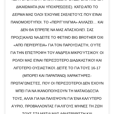
ΔΙΚΑΙΏΜΑΤΑ (ΚΑΙ ΥΠΟΧΡΕΏΣΕΙΣ). ΚΆΤΩ ΑΠΌ ΤΟ
ΔΈΡΜΑ ΜΑΣ ΌΛΟΙ ΈΧΟΥΜΕ ΣΚΕΛΕΤΟΎΣ ΠΟΥ ΕΊΝΑΙ
ΠΑΝΟΜΟΙΌΤΥΠΟΙ. ΤΟ «ΠΕΡΙΤΎΛΙΓΜΑ» ΑΛΛΆΖΕΙ… ΚΑΙ
ΔΕΝ ΘΑ ΈΠΡΕΠΕ ΝΑ ΜΑΣ ΑΠΑΣΧΟΛΕΊ. ΣΑΣ
ΠΡΟ(Σ)ΚΑΛΏ ΝΑ ΔΕΊΤΕ ΤΟ ΦΕΤΙΝΌ BIG BROTHER ΌΧΙ
«ΑΠΌ ΠΕΡΙΈΡΓΕΙΑ» ΓΙΑ ΤΟΝ ΠΑΡΟΥΣΙΑΣΤΉ, ΟΎΤΕ
ΓΙΑ ΤΗΝ ΕΠΙΣΤΡΟΦΉ ΤΟΥ ΑΝΔΡΈΑ ΜΙΚΡΟΎΤΣΙΚΟΥ. ΟΙ
ΡΟΛΌΙ ΜΑΣ ΕΊΝΑΙ ΠΕΡΙΣΣΌΤΕΡΟ ΔΙΑΔΙΚΑΣΤΙΚΟΊ ΚΑΙ
ΛΙΓΌΤΕΡΟ ΟΥΣΙΑΣΤΙΚΟΊ. ΔΕΊΤΕ ΤΟ ΓΙΑ ΤΟΥΣ 16-17
(ΜΠΟΡΕΊ ΚΑΙ ΠΑΡΑΠΆΝΩ) ΧΑΡΑΚΤΉΡΕΣ-
ΠΡΩΤΑΓΩΝΙΣΤΈΣ, ΠΟΥ ΟΙ ΠΕΡΙΣΣΌΤΕΡΟΙ ΔΕΝ ΈΧΟΥΝ
ΜΠΕΙ ΓΙΑ ΝΑ ΙΚΑΝΟΠΟΙΉΣΟΥΝ ΤΗ ΜΑΤΑΙΟΔΟΞΊΑ
ΤΟΥΣ, ΑΛΛΆ ΓΙΑ ΝΑ ΠΑΛΈΨΟΥΝ ΓΙΑ ΈΝΑ ΚΑΛΎΤΕΡΟ
ΑΎΡΙΟ, ΠΡΟΒΆΛΛΟΝΤΑΣ ΓΙΑ ΛΊΓΟΥΣ ΜΉΝΕΣ ΤΗ ΖΩΉ
ΤΟΥΣ ΣΤΑ ΜΆΤΙΑ ΜΑΣ ΑΦΙΛΤΡΆΡΙΣΤΗ ΚΑΙ