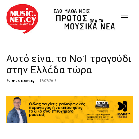
Αυτό είναι το Νο1 τραγούδι
στην Ελλάδα τώρα
By
music.net.cy
-
16/07/2018