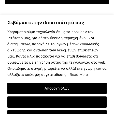
Σεβόμαστε την ιδιωτικότητά σας
Χρησιμοποιούμε τεχνολογία όπως τα cookies στον
ιστότοπό μας, για εξατομίκευση περιεχομένου και
διαφημίσεων, παροχή λειτουργιών μέσων κοινωνικής
ΕΛΛΗΝΙΚΗ ΜΟΥΣΙΚΗ
δικτύωσης και ανάλυση των δεδομένων επισκεπτών
TV SHOWS
μας. Κάντε κλικ παρακάτω για να επιβεβαιώσετε ότι
EVENTS
συμφωνείτε με τη χρήση αυτής της τεχνολογίας στο web.
ΘΕΑΤΡΟ
Οποιαδήποτε στιγμή, μπορείτε να αλλάξετε γνώμη και να
CINEMA
αλλάξετε επιλογές συγκατάθεσης.
Read More
ΔΙΑΓΩΝΙΣΜΟΙ
STOA CULTURA
Αποδοχή όλων
BRANDS
ΣΥΝΕΝΤΕΥΞΕΙΣ
Εμφάνιση Λεπτομερειών