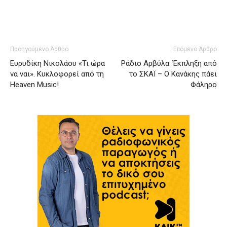
Προηγούμενο Άρθρο
Επόμενο Άρθρο
Ευρυδίκη Νικολάου «Τι ώρα
Ράδιο Αρβύλα: Έκπληξη από
να ναι». Kυκλοφορεί από τη
το ΣΚΑΪ – Ο Κανάκης πάει
Heaven Music!
Φάληρο