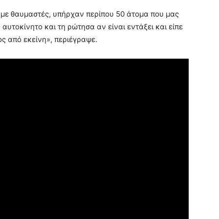
 με θαυμαστές, υπήρχαν περίπου 50 άτομα που μας
υτοκίνητο και τη ρώτησα αν είναι εντάξει και είπε
ς από εκείνη», περιέγραψε.