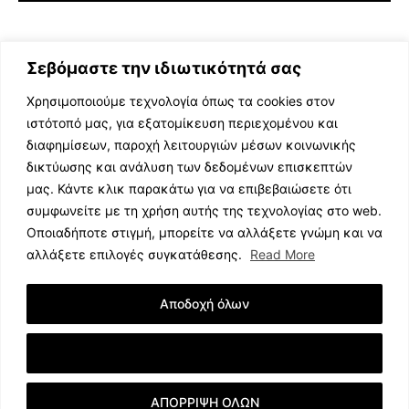
Σεβόμαστε την ιδιωτικότητά σας
Χρησιμοποιούμε τεχνολογία όπως τα cookies στον
ιστότοπό μας, για εξατομίκευση περιεχομένου και
διαφημίσεων, παροχή λειτουργιών μέσων κοινωνικής
ΕΛΛΗΝΙΚΗ ΜΟΥΣΙΚΗ
δικτύωσης και ανάλυση των δεδομένων επισκεπτών
TV SHOWS
μας. Κάντε κλικ παρακάτω για να επιβεβαιώσετε ότι
EVENTS
συμφωνείτε με τη χρήση αυτής της τεχνολογίας στο web.
ΘΕΑΤΡΟ
Οποιαδήποτε στιγμή, μπορείτε να αλλάξετε γνώμη και να
CINEMA
αλλάξετε επιλογές συγκατάθεσης.
Read More
ΔΙΑΓΩΝΙΣΜΟΙ
STOA CULTURA
Αποδοχή όλων
BRANDS
ΣΥΝΕΝΤΕΥΞΕΙΣ
Εμφάνιση Λεπτομερειών
ΑΠΟΡΡΙΨΗ ΟΛΩΝ
© 2023 music.net.cy, All Rights Reserved