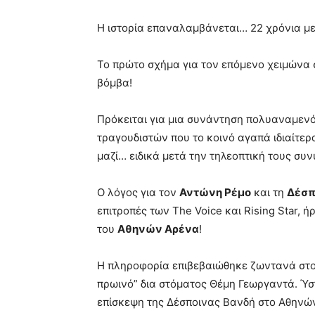
Η ιστορία επαναλαμβάνεται… 22 χρόνια με
Το πρώτο σχήμα για τον επόμενο χειμώνα 
βόμβα!
Πρόκειται για μια συνάντηση πολυαναμεν
τραγουδιστών που το κοινό αγαπά ιδιαίτερα
μαζί… ειδικά μετά την τηλεοπτική τους συ
Ο λόγος για τον
Αντώνη Ρέμο
και τη
Δέσπ
επιτροπές των The Voice και Rising Star,
του
Αθηνών Αρένα
!
Η πληροφορία επιβεβαιώθηκε ζωντανά στο
πρωινό” δια στόματος Θέμη Γεωργαντά. Ύσ
επίσκεψη της Δέσποινας Βανδή στο Αθηνώ