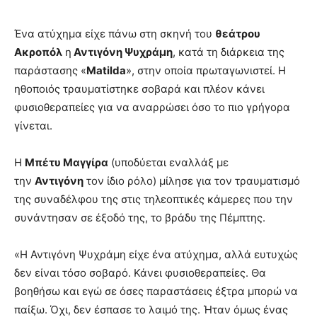
Ένα ατύχημα είχε πάνω στη σκηνή του
θεάτρου
Ακροπόλ
η
Αντιγόνη Ψυχράμη
, κατά τη διάρκεια της
παράστασης «
Matilda
», στην οποία πρωταγωνιστεί. Η
ηθοποιός τραυματίστηκε σοβαρά και πλέον κάνει
φυσιοθεραπείες για να αναρρώσει όσο το πιο γρήγορα
γίνεται.
Η
Μπέτυ Μαγγίρα
(υποδύεται εναλλάξ με
την
Αντιγόνη
τον ίδιο ρόλο) μίλησε για τον τραυματισμό
της συναδέλφου της στις τηλεοπτικές κάμερες που την
συνάντησαν σε έξοδό της, το βράδυ της Πέμπτης.
«Η Αντιγόνη Ψυχράμη είχε ένα ατύχημα, αλλά ευτυχώς
δεν είναι τόσο σοβαρό. Κάνει φυσιοθεραπείες. Θα
βοηθήσω και εγώ σε όσες παραστάσεις έξτρα μπορώ να
παίξω. Όχι, δεν έσπασε το λαιμό της. Ήταν όμως ένας