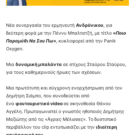
Νέα συνεργασία του ερμηνευτή
Ανδρόνικου
, για
δεύτερη φορά με την Πέννυ Μπαλτατζή, με τίτλο
«
Ποιο
Παραμύθι Να Σου Πω
»
, κυκλοφορεί από την Panik
Oxygen.
Μια
δυναμική μπαλάντα
σε στίχους Σταύρου Σταύρου,
για τους καθημερινούς ήρωες των σχέσεων.
Μια πρωτότυπη και σύγχρονη ενορχήστρωση από τον
Δημήτρη Σιάμπο, που συνοδεύεται από
ένα
φουτουριστικό video
σε σκηνοθεσία Θάνου
Αγγέλη. Πρωταγωνιστεί ο γνωστός ηθοποιός Δημήτρης
Μαζιώτης από τις «
Άγριες Μέλισσες
». Το
δυστοπικό
περιβάλλον του clip εντυπωσιάζει με την
ιδιαίτερη
ατμόσφαιρά του
.