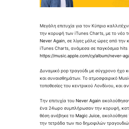
Μεγάλη επιτυχία για τον Κύπριο καλλιτέχ
την κορυφή των iTunes Charts, με το νέο 
Never Again
, σε λίγες μόλις ώρες από την
iTunes Charts, ανάμεσα σε παγκόσμια hits
https://music.apple.com/cy/album/never-a
Δυναμικό pop τραγούδι με σύγχρονο ήχο 
και συναισθημάτων. Το ατμοσφαιρικό Music
τοποθεσίες του κεντρικού Λονδίνου, και α
Tην επιτυχία του
Never Again
ακολούθησαν 
ένα 24ωρο συμπλήρωσαν την κορυφή, κατ
θέση ανέβηκε το
Magic Juice
,
ακολούθησε
την τετράδα των πιο δημοφιλών τραγουδιώ