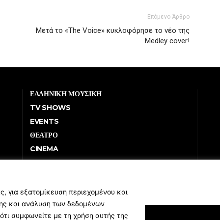
Επόμενο Άρθρο
Μετά το «The Voice» κυκλοφόρησε το νέο της
Μedley cover!
ΕΛΛΗΝΙΚΗ ΜΟΥΣΙΚΗ
TV SHOWS
EVENTS
ΘΕΑΤΡΟ
CINEMA
ΔΙΑΓΩΝΙΣΜΟΙ
STOA CULTURA
BRANDS
ς, για εξατομίκευση περιεχομένου και
σης και ανάλυση των δεδομένων
ΣΥΝΕΝΤΕΥΞΕΙΣ
ότι συμφωνείτε με τη χρήση αυτής της
Εμφάνιση Λεπτομ