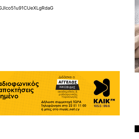
/2MGJIco51u91CUeXLgRdaG