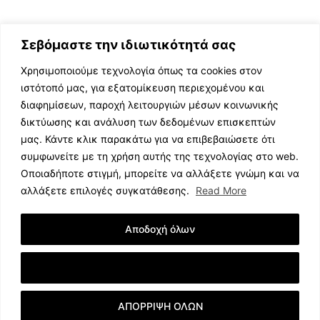
Σεβόμαστε την ιδιωτικότητά σας
Χρησιμοποιούμε τεχνολογία όπως τα cookies στον
ιστότοπό μας, για εξατομίκευση περιεχομένου και
διαφημίσεων, παροχή λειτουργιών μέσων κοινωνικής
ΕΛΛΗΝΙΚΗ ΜΟΥΣΙΚΗ
δικτύωσης και ανάλυση των δεδομένων επισκεπτών
TV SHOWS
μας. Κάντε κλικ παρακάτω για να επιβεβαιώσετε ότι
EVENTS
συμφωνείτε με τη χρήση αυτής της τεχνολογίας στο web.
ΘΕΑΤΡΟ
Οποιαδήποτε στιγμή, μπορείτε να αλλάξετε γνώμη και να
CINEMA
αλλάξετε επιλογές συγκατάθεσης.
Read More
ΔΙΑΓΩΝΙΣΜΟΙ
STOA CULTURA
Αποδοχή όλων
BRANDS
ΣΥΝΕΝΤΕΥΞΕΙΣ
Εμφάνιση Λεπτομερειών
ΑΠΟΡΡΙΨΗ ΟΛΩΝ
© 2023 music.net.cy, All Rights Reserved