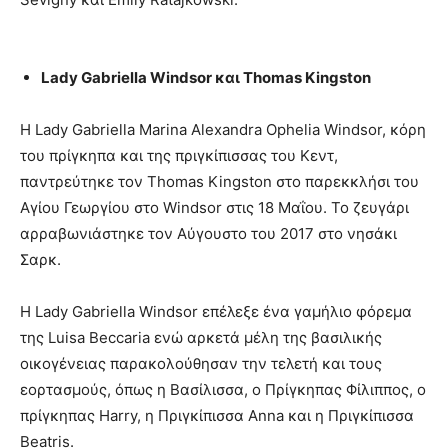
Lady Gabriella Windsor και Thomas Kingston
Η Lady Gabriella Marina Alexandra Ophelia Windsor, κόρη
του πρίγκηπα και της πριγκίπισσας του Κεντ,
παντρεύτηκε τον Thomas Kingston στο παρεκκλήσι του
Αγίου Γεωργίου στο Windsor στις 18 Μαΐου. Το ζευγάρι
αρραβωνιάστηκε τον Αύγουστο του 2017 στο νησάκι
Σαρκ.
Η Lady Gabriella Windsor επέλεξε ένα γαμήλιο φόρεμα
της Luisa Beccaria ενώ αρκετά μέλη της βασιλικής
οικογένειας παρακολούθησαν την τελετή και τους
εορτασμούς, όπως η Βασίλισσα, ο Πρίγκηπας Φίλιππος, ο
πρίγκηπας Harry, η Πριγκίπισσα Anna και η Πριγκίπισσα
Beatris.