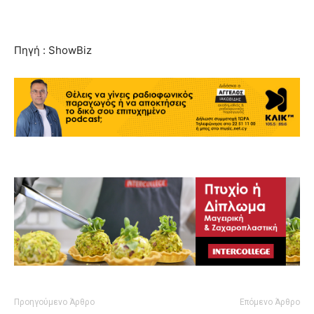
Πηγή : ShowBiz
Προηγούμενο Άρθρο
Επόμενο Άρθρο