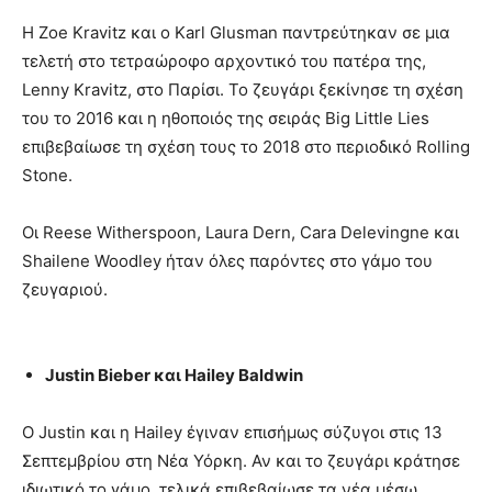
Η Zoe Kravitz και ο Karl Glusman παντρεύτηκαν σε μια
τελετή στο τετραώροφο αρχοντικό του πατέρα της,
Lenny Kravitz, στο Παρίσι. Το ζευγάρι ξεκίνησε τη σχέση
του το 2016 και η ηθοποιός της σειράς Big Little Lies
επιβεβαίωσε τη σχέση τους το 2018 στο περιοδικό Rolling
Stone.
Οι Reese Witherspoon, Laura Dern, Cara Delevingne και
Shailene Woodley ήταν όλες παρόντες στο γάμο του
ζευγαριού.
Justin Bieber και Hailey Baldwin
Ο Justin και η Hailey έγιναν επισήμως σύζυγοι στις 13
Σεπτεμβρίου στη Νέα Υόρκη. Αν και το ζευγάρι κράτησε
ιδιωτικό το γάμο, τελικά επιβεβαίωσε τα νέα μέσω