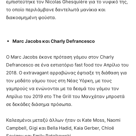
εμπιστεύτηκε τον Nicolas Ghesquière για το νυφικό της,
το οποίο περιλάμβανε δαντελωτά μανίκια και
διακοσμημένη φούστα.
Marc Jacobs και Charly Defrancesco
Ο Marc Jacobs έκανε πρόταση γάμου στον Charly
Defrancesco σε ένα εστιατόριο fast food τον Απρίλιο του
2018. Ο extravagant αρραβώνας έφτιαξε τη διάθαση για
τον μοδάτο γάμου τους στη Νέας Υόρκη, με τους
γαμπρούς να ενώνονται με τα δεσμά του γάμου τον
Απρίλιο του 2019 στο The Grill του Μανχάταν μπροστά
σε δεκάδες διάσημα πρόσωπα.
Καλεσμένοι μεταξύ άλλων ήταν οι Kate Moss, Naomi
Campbell, Gigi και Bella Hadid, Kaia Gerber, Chloë
Sevigny και Emily Ratajkowski.