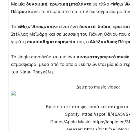
Με μία
δυναμική
,
ερωτική μπαλάντα
με τίτλο
«Μη μ’ 
Πέτρου
κάνει το ντεμπούτο του στην δισκογραφία με τη
Το
«Μη μ’ Ακουμπάς»
είναι ένα
δυνατό
,
λαϊκό
,
ερωτικ
Στέλλας Μεϊμάρη και σε μουσική του Γιάννη Θάνου που 
γεμάτη
συναίσθημα ερμηνεία
του, ο
Αλέξανδρος Πέτρ
To single συνοδεύεται από ένα
κινηματογραφικό music
ατμόσφαιρα, μέσα από το οποίο ξεδιπλώνεται μία ιδιαίτε
του Νίκου Τσεγκέλη.
Δείτε το music video:
Βρείτε το «» στα ψηφιακά καταστήματα 
Spotify:
https://spoti.fi/46A5VS
iTunes/Apple Music:
https://apple.co
Deezer:
https://bit.ly/3PQGqoJ