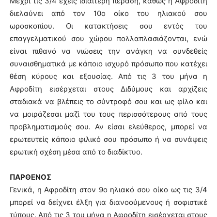
Μέχρι τις 3/4 έχεις ιδιαίτερη πέραση, καθώς η Αφροδίτη
διελαύνει από τον 10ο οίκο του ηλιακού σου
ωροσκοπίου. Οι κατακτήσεις σου εντός του
επαγγελματικού σου χώρου πολλαπλασιάζονται, ενώ
είναι πιθανό να νιώσεις την ανάγκη να συνδεθείς
συναισθηματικά με κάποιο ισχυρό πρόσωπο που κατέχει
θέση κύρους και εξουσίας. Από τις 3 του μήνα η
Αφροδίτη εισέρχεται στους Διδύμους και αρχίζεις
σταδιακά να βλέπεις το σύντροφό σου και ως φίλο και
να μοιράζεσαι μαζί του τους περισσότερους από τους
προβληματισμούς σου. Αν είσαι ελεύθερος, μπορεί να
ερωτευτείς κάποιο φιλικό σου πρόσωπο ή να συνάψεις
ερωτική σχέση μέσα από το διαδίκτυο.
ΠΑΡΘΕΝΟΣ
Γενικά, η Αφροδίτη στον 9ο ηλιακό σου οίκο ως τις 3/4
μπορεί να δείχνει έλξη για διανοούμενους ή σοφιστικέ
τύπους. Από τις 3 του μήνα η Αφροδίτη εισέρχεται στους