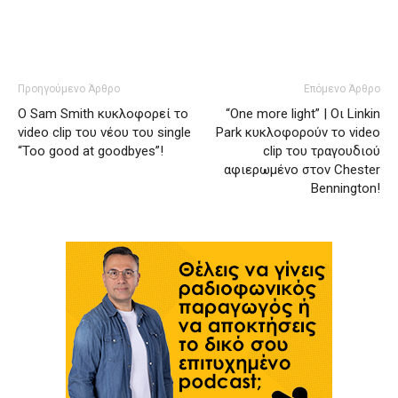
Προηγούμενο Άρθρο
Επόμενο Άρθρο
Ο Sam Smith κυκλοφορεί το
“One more light” | Οι Linkin
video clip του νέου του single
Park κυκλοφορούν το video
“Too good at goodbyes”!
clip του τραγουδιού
αφιερωμένο στον Chester
Bennington!