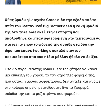
Χθες βράδυ η Lateysha Grace είδε την έξοδο από το
σπίτι του βρετανικού Big Brother αλλά η κακή βραδιά
της δεν τελείωσε εκεί. Στην εκπομπή που
ακολούθησε και ήταν αφιερωμένη στα τεκταινόμενα
στο reality show το φόρεμά της άνοιξε στα δύο την
ώρα που έκανε twerking αποκαλύπτοντας
περισσότερα από όσα η ίδια μάλλον ήθελε να δείξει.
Όταν ο παρουσιαστής Rylan Clark της ζήτησε να κάνει
μια επίδειξη του χορού, το τζιν στράπλες φόρεμά της,
που ούτως ή άλλως ασφυκτιούσε, δεν άντεξε και άνοιξε
στο κρίσιμο σημείο, μεταδίδοντας live τα ζουμερά
οπίσθιά της και το ροζ στρίνγκ που φορούσε.
Η 23χρονη στάρλετ άρχισε να ουρλιάζει από ντροπή κι