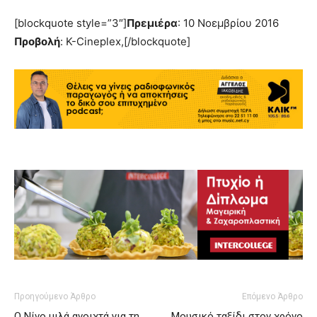
[blockquote style=”3″]
Πρεμιέρα
: 10 Νοεμβρίου 2016
Προβολή
: K-Cineplex,[/blockquote]
Προηγούμενο Άρθρο
Επόμενο Άρθρο
Ο Νίνο μιλά ανοιχτά για τη
Μουσικό ταξίδι στον χρόνο