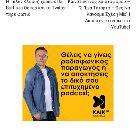
Η Γκλεν Κλόουζ χόρεψε Da
Κωνσταντίνος Χριστοφόρου –
Butt στα Όσκαρ και το Twitter
“Σ’ Ένα Τέταρτο – Θες Να
πήρε φωτιά
Κάνουμε Σχέση Mix” |
Ακούστε το remix στο
YouTube!