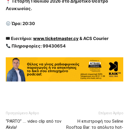
Τετάρτη 1 Ιουλίου 2026 στο Δημοτικό Θέατρο
Λευκωσίας.
Ώρα: 20:30
🎟
Εισιτήρια:
www.ticketmaster.cy
& ACS Courier
Πληροφορίες: 99430654
Προηγούμενο Άρθρο
Επόμενο Άρθρο
“PARTO” …. video clip από τον
Η επιστροφή του Seline
Akyla!
Rooftop Bar: το απόλυτο hot-