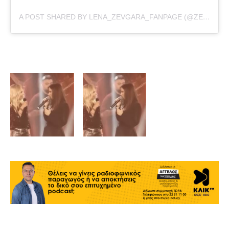
A POST SHARED BY LENA_ZEVGARA_FANPAGE (@ZEVGARA_FANPAGE)